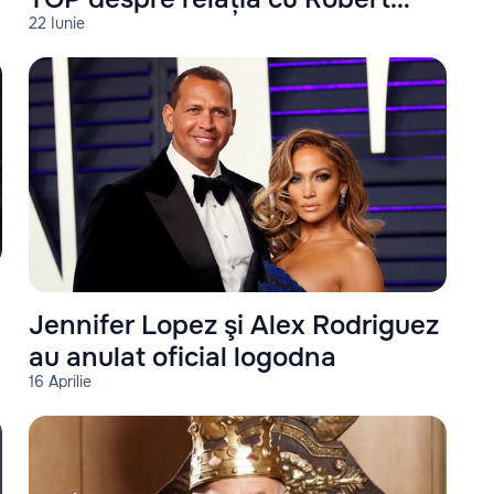
22 Iunie
Downey Jr
Jennifer Lopez şi Alex Rodriguez
au anulat oficial logodna
16 Aprilie