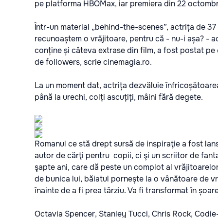
pe platforma HBOMax, iar premiera din 22 octombri
Într-un material „behind-the-scenes”, actrița de 
recunoaștem o vrăjitoare, pentru că - nu-i așa? - ac
conține și câteva extrase din film, a fost postat pe 
de followers, scrie
cinemagia.ro.
La un moment dat, actrița dezvăluie înfricoșătoarea 
până la urechi, colți ascuțiți, mâini fără degete.
Romanul ce stă drept sursă de inspiraţie a fost lan
autor de cărţi pentru copii, ci şi un scriitor de fa
şapte ani, care dă peste un complot al vrăjitoarelor
de bunica lui, băiatul porneşte la o vânătoare de vr
înainte de a fi prea târziu. Va fi transformat în șoar
Octavia Spencer, Stanley Tucci, Chris Rock, Codie-L