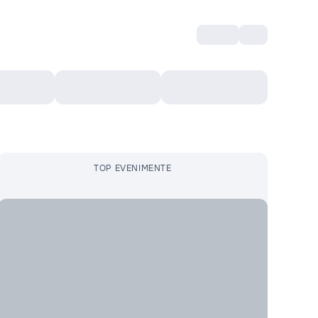
Intră
RU
Voucher Cultural
Top 10
Mai mult
TOP EVENIMENTE