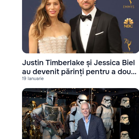
Justin Timberlake și Jessica Biel
au devenit părinți pentru a doua
19 Ianuarie
oară