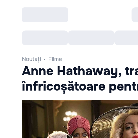
Toate Evenimentele
Afisha Recomandă
Noutăți
Filme
Anne Hathaway, tr
înfricoșătoare pen