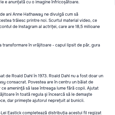
e e anunțată cu o imagine înfricoșătoare.
37 de ani Anne Hathaway ne divulgă cum să
estea trăiesc printre noi. Scurtul material video, ce
contul de Instagram al actriței, care are 18,5 milioane
transformare în vrăjitoare - capul lipsit de păr, gura
sat de Roald Dahl în 1973. Roald Dahl nu a fost doar un
ntasy consacrat. Povestea are în centru un băiat de
 ce ameninţă să lase întreaga lume fără copii. Ajutat
ăjitoare în toată regula şi încearcă să le demaşte
ece, dar primește ajutorul neprețuit al bunicii.
ei Eastick completează distribuția acestui fil regizat