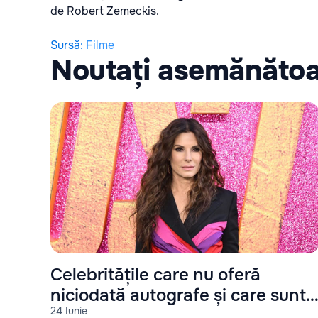
de Robert Zemeckis.
Sursă
:
Filme
Noutați asemănăto
Celebritățile care nu oferă
niciodată autografe și care sunt
24 Iunie
motivele