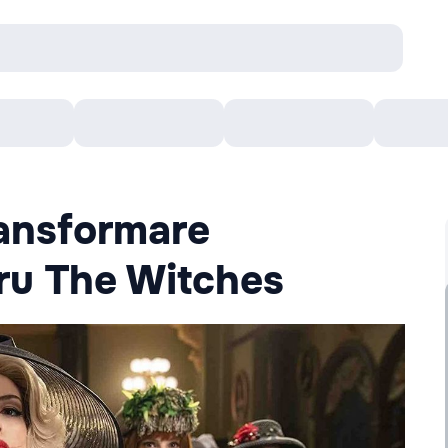
Concerte
Teatru
Arena Chișinău
Filme
ansformare
tru The Witches