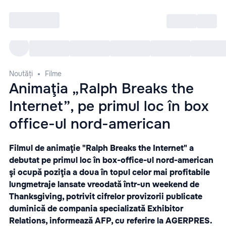
Intră
RU
Toate Evenimentele
Afi
Noutăți
Filme
Animaţia „Ralph Breaks the
Internet”, pe primul loc în box
office-ul nord-american
Filmul de animaţie "Ralph Breaks the Internet" a
debutat pe primul loc în box-office-ul nord-american
şi ocupă poziţia a doua în topul celor mai profitabile
lungmetraje lansate vreodată într-un weekend de
Thanksgiving, potrivit cifrelor provizorii publicate
duminică de compania specializată Exhibitor
Relations, informează AFP, cu referire la AGERPRES.