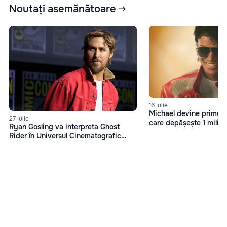
Noutați asemănătoare
16 Iulie
Michael devine primul f
27 Iulie
care depășește 1 miliard
Ryan Gosling va interpreta Ghost
box office
Rider în Universul Cinematografic
Marvel