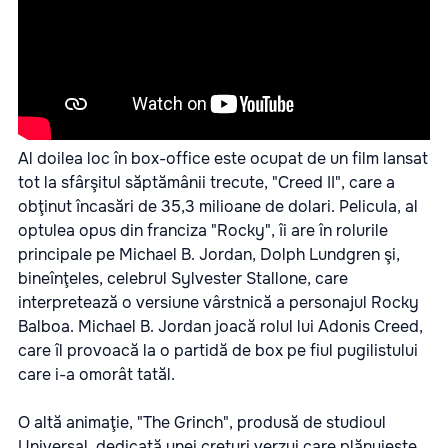
Al doilea loc în box-office este ocupat de un film lansat
tot la sfârşitul săptămânii trecute, "Creed II", care a
obţinut încasări de 35,3 milioane de dolari. Pelicula, al
optulea opus din franciza "Rocky", îi are în rolurile
principale pe Michael B. Jordan, Dolph Lundgren şi,
bineînţeles, celebrul Sylvester Stallone, care
interpretează o versiune vârstnică a personajul Rocky
Balboa. Michael B. Jordan joacă rolul lui Adonis Creed,
care îl provoacă la o partidă de box pe fiul pugilistului
care i-a omorât tatăl.
O altă animaţie,
"The Grinch"
, produsă de studioul
Universal, dedicată unei creturi verzui care plănuieşte