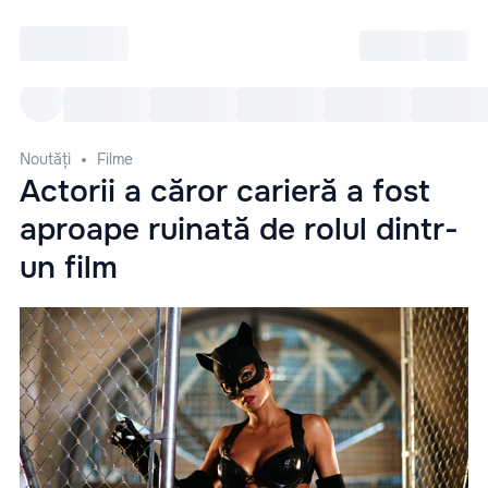
Intră
RU
Toate Evenimentele
Afi
Noutăți
Filme
Actorii a căror carieră a fost
aproape ruinată de rolul dintr-
un film