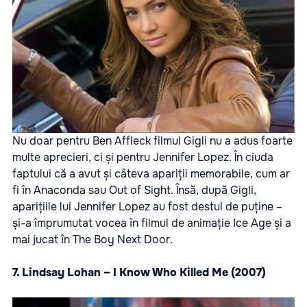
Nu doar pentru Ben Affleck filmul Gigli nu a adus foarte
multe aprecieri, ci și pentru Jennifer Lopez. În ciuda
faptului că a avut și câteva apariții memorabile, cum ar
fi în Anaconda sau Out of Sight. Însă, după Gigli,
aparițiile lui Jennifer Lopez au fost destul de puține –
și-a împrumutat vocea în filmul de animație Ice Age și a
mai jucat în The Boy Next Door.
7. Lindsay Lohan – I Know Who Killed Me (2007)