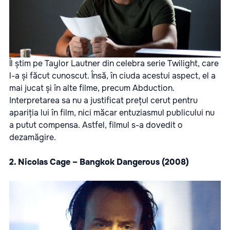
Îl știm pe Taylor Lautner din celebra serie Twilight, care
l-a și făcut cunoscut. Însă, în ciuda acestui aspect, el a
mai jucat și în alte filme, precum Abduction.
Interpretarea sa nu a justificat prețul cerut pentru
apariția lui în film, nici măcar entuziasmul publicului nu
a putut compensa. Astfel, filmul s-a dovedit o
dezamăgire.
2. Nicolas Cage – Bangkok Dangerous (2008)