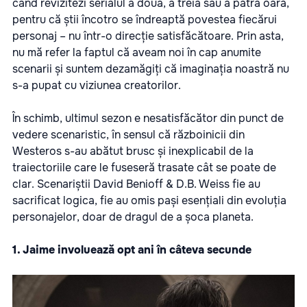
când revizitezi serialul a doua, a treia sau a patra oară,
pentru că știi încotro se îndreaptă povestea fiecărui
personaj – nu într-o direcție satisfăcătoare. Prin asta,
nu mă refer la faptul că aveam noi în cap anumite
scenarii și suntem dezamăgiți că imaginația noastră nu
s-a pupat cu viziunea creatorilor.
În schimb, ultimul sezon e nesatisfăcător din punct de
vedere scenaristic, în sensul că războinicii din
Westeros s-au abătut brusc și inexplicabil de la
traiectoriile care le fuseseră trasate cât se poate de
clar. Scenariștii David Benioff & D.B. Weiss fie au
sacrificat logica, fie au omis pași esențiali din evoluția
personajelor, doar de dragul de a șoca planeta.
1. Jaime involuează opt ani în câteva secunde