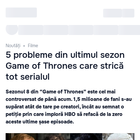
Intră
RU
Toate Evenimentele
Afi
Noutăți
Filme
5 probleme din ultimul sezon
Game of Thrones care strică
tot serialul
Sezonul 8 din “Game of Thrones” este cel mai
controversat de până acum. 1,5 milioane de fani s-au
supărat atât de tare pe creatori, încât au semnat o
petiție prin care imploră HBO să refacă de la zero
aceste ultime șase episoade.