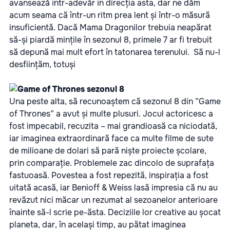
avansează într-adevăr în direcția asta, dar ne dăm
acum seama că într-un ritm prea lent și într-o măsură
insuficientă. Dacă Mama Dragonilor trebuia neapărat
să-și piardă mințile în sezonul 8, primele 7 ar fi trebuit
să depună mai mult efort în tatonarea terenului.
Să nu-l
desființăm, totuși
Una peste alta, să recunoaștem că sezonul 8 din ”Game
of Thrones” a avut și multe plusuri. Jocul actoricesc a
fost impecabil, recuzita – mai grandioasă ca niciodată,
iar imaginea extraordinară face ca multe filme de sute
de milioane de dolari să pară niște proiecte școlare,
prin comparație. Problemele zac dincolo de suprafața
fastuoasă. Povestea a fost repezită, inspirația a fost
uitată acasă, iar Benioff & Weiss lasă impresia că nu au
revăzut nici măcar un rezumat al sezoanelor anterioare
înainte să-l scrie pe-ăsta. Deciziile lor creative au șocat
planeta, dar, în același timp, au pătat imaginea