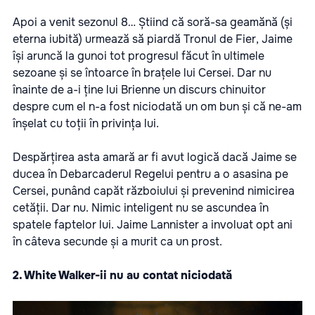
Apoi a venit sezonul 8… Știind că soră-sa geamănă (și
eterna iubită) urmează să piardă Tronul de Fier, Jaime
își aruncă la gunoi tot progresul făcut în ultimele
sezoane și se întoarce în brațele lui Cersei. Dar nu
înainte de a-i ține lui Brienne un discurs chinuitor
despre cum el n-a fost niciodată un om bun și că ne-am
înșelat cu toții în privința lui.
Despărțirea asta amară ar fi avut logică dacă Jaime se
ducea în Debarcaderul Regelui pentru a o asasina pe
Cersei, punând capăt războiului și prevenind nimicirea
cetății. Dar nu. Nimic inteligent nu se ascundea în
spatele faptelor lui. Jaime Lannister a involuat opt ani
în câteva secunde și a murit ca un prost.
2. White Walker-ii nu au contat niciodată