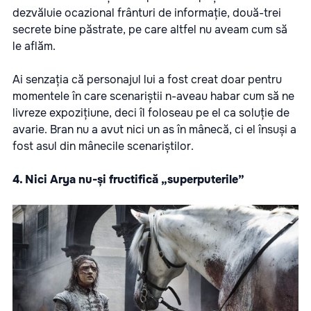
dezvăluie ocazional frânturi de informație, două-trei
secrete bine păstrate, pe care altfel nu aveam cum să
le aflăm.
Ai senzația că personajul lui a fost creat doar pentru
momentele în care scenariștii n-aveau habar cum să ne
livreze expozițiune, deci îl foloseau pe el ca soluție de
avarie. Bran nu a avut nici un as în mânecă, ci el însuși a
fost asul din mânecile scenariștilor.
4. Nici Arya nu-și fructifică „superputerile”