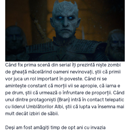
Când fix prima scenă din serial îți prezintă niște zombi
de gheață măcelărind oameni nevinovați, știi că primii
vor juca un rol important în poveste. Când ni se
amintește constant că morții vii se apropie, că iarna e
pe drum, știi că urmează o înfruntare de proporții. Când
unul dintre protagoniști (Bran) intră în contact telepatic
cu liderul Umblătorilor Albi, știi că lupta va însemna mai
mult decât izbiri de săbii.
Deși am fost amăgiți timp de opt ani cu invazia