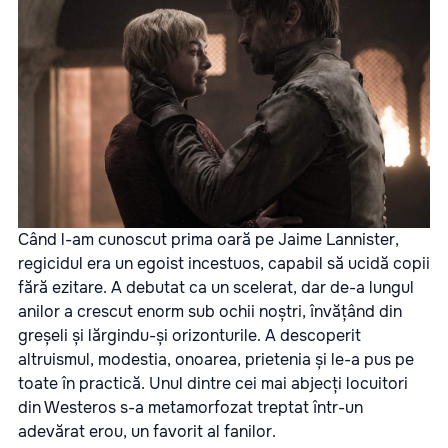
Când l-am cunoscut prima oară pe Jaime Lannister,
regicidul era un egoist incestuos, capabil să ucidă copii
fără ezitare. A debutat ca un scelerat, dar de-a lungul
anilor a crescut enorm sub ochii noștri, învățând din
greșeli și lărgindu-și orizonturile. A descoperit
altruismul, modestia, onoarea, prietenia și le-a pus pe
toate în practică. Unul dintre cei mai abjecți locuitori
din Westeros s-a metamorfozat treptat într-un
adevărat erou, un favorit al fanilor.