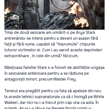
Timp de două sezoane am urmărit-o pe Arya Stark
antrenându-se intens pentru a deveni un asasin fără
față și fără nume, capabil să ”împrumute” chipurile
tuturor victimelor ei. Cum i-au servit aceste deprinderi
extraordinare , în cele din urmă? Nicicum.
Băiețoasa familiei Stark s-a folosit de abilitățile ucigașe
în sezoanele anterioare pentru a se răzbuna pe
antagoniști minori, precum Walder Frey.
Terenul era pregătit pentru ca fata să apeleze din nou
la aceste tehnici supranaturale ca să-i învingă pe White
Walkeri, dar nici nu i-a trecut prin cap una ca asta. În
schimb, Arya l-a răpus pe Regele Nopții printr-o