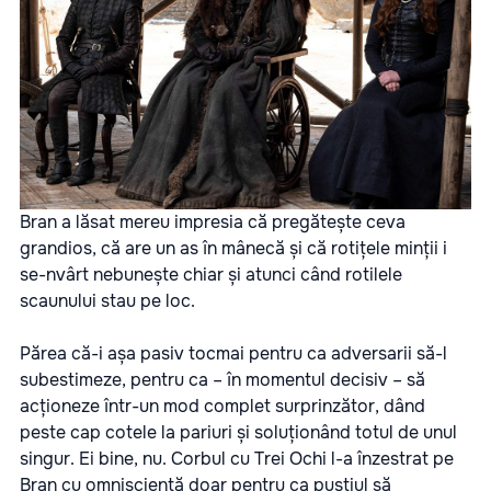
Bran a lăsat mereu impresia că pregătește ceva
grandios, că are un as în mânecă și că rotițele minții i
se-nvârt nebunește chiar și atunci când rotilele
scaunului stau pe loc.
Părea că-i așa pasiv tocmai pentru ca adversarii să-l
subestimeze, pentru ca – în momentul decisiv – să
acționeze într-un mod complet surprinzător, dând
peste cap cotele la pariuri și soluționând totul de unul
singur. Ei bine, nu. Corbul cu Trei Ochi l-a înzestrat pe
Bran cu omnisciență doar pentru ca puștiul să