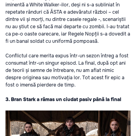
iminentă a White Walker-ilor, deși ni s-a subliniat în
repetate rânduri că ĂSTA e adevăratul război – cel
dintre vii și morți, nu dintre casele regale -, scenariștii
nu au știut ce să facă mai departe cu zombii. I-au tratat
ca pe-o oaste oarecare, iar Regele Nopții s-a dovedit a
fi un banal soldat cu uniformă pompoasă.
Conflictul care merita expus într-un sezon întreg a fost
consumat într-un singur episod. La final, după opt ani
de teorii și semne de întrebare, nu am aflat nimic
despre originea sau motivația lor. Tot acest fir epic a
fost o imensă pierdere de timp.
3. Bran Stark a rămas un ciudat pasiv până la final