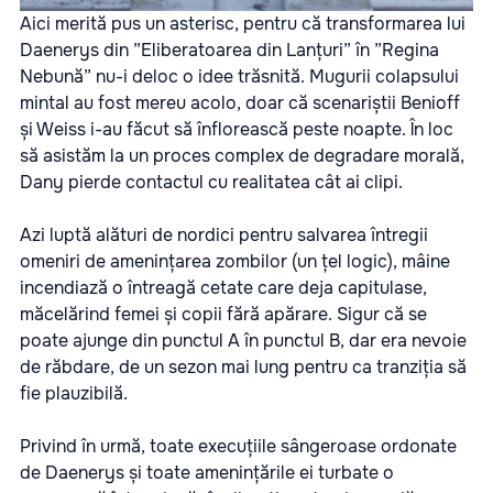
Aici merită pus un asterisc, pentru că transformarea lui
Daenerys din ”Eliberatoarea din Lanțuri” în ”Regina
Nebună” nu-i deloc o idee trăsnită. Mugurii colapsului
mintal au fost mereu acolo, doar că scenariștii Benioff
și Weiss i-au făcut să înflorească peste noapte. În loc
să asistăm la un proces complex de degradare morală,
Dany pierde contactul cu realitatea cât ai clipi.
Azi luptă alături de nordici pentru salvarea întregii
omeniri de amenințarea zombilor (un țel logic), mâine
incendiază o întreagă cetate care deja capitulase,
măcelărind femei și copii fără apărare. Sigur că se
poate ajunge din punctul A în punctul B, dar era nevoie
de răbdare, de un sezon mai lung pentru ca tranziția să
fie plauzibilă.
Privind în urmă, toate execuțiile sângeroase ordonate
de Daenerys și toate amenințările ei turbate o