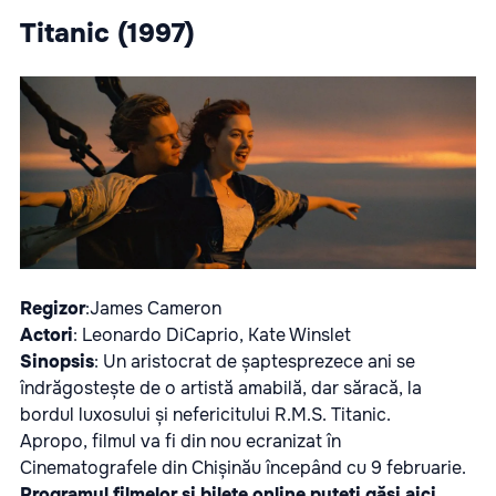
Titanic (1997)
Regizor
:James Cameron
Actori
: Leonardo DiCaprio, Kate Winslet
Sinopsis
: Un aristocrat de șaptesprezece ani se
îndrăgostește de o artistă amabilă, dar săracă, la
bordul luxosului și nefericitului R.M.S. Titanic.
Apropo, filmul va fi din nou ecranizat în
Cinematografele din Chișinău începând cu 9 februarie.
Programul filmelor și bilete online puteți găsi
aici
.