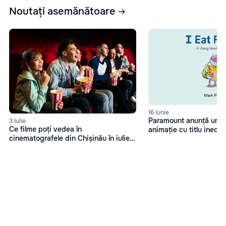
Noutați asemănătoare
16 Iunie
Paramount anunță un no
3 Iulie
Ce filme poți vedea în
animație cu titlu inedi
cinematografele din Chișinău în iulie
caca
2025?