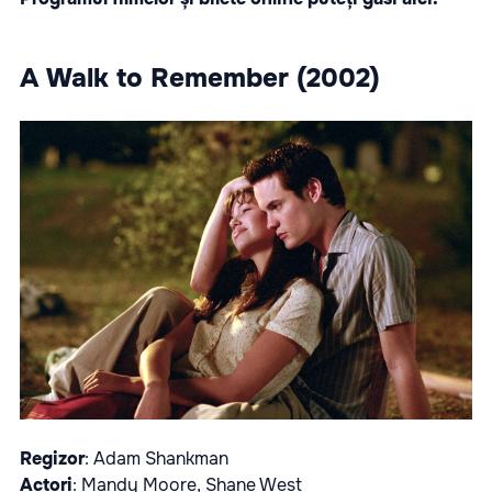
A Walk to Remember (2002)
Regizor
: Adam Shankman
Actori
: Mandy Moore, Shane West