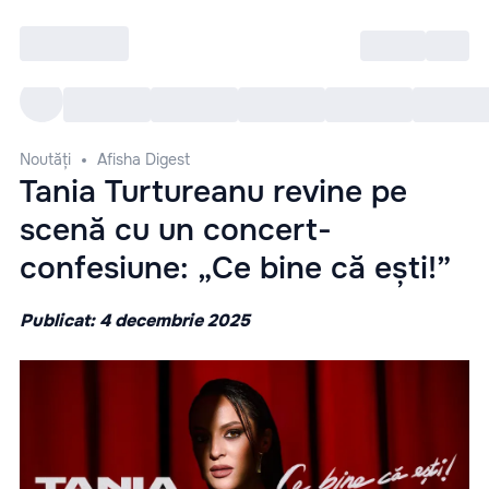
Intră
RU
Toate Evenimentele
Afi
Noutăți
Afisha Digest
Tania Turtureanu revine pe
scenă cu un concert-
confesiune: „Ce bine că ești!”
Publicat: 4 decembrie 2025