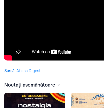
Sursă
:
Afisha Digest
Noutați asemănătoare