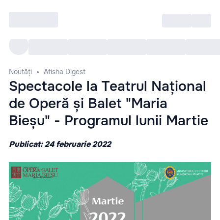
Intră
RU
Toate Evenimentele
Afi
Noutăți
Afisha Digest
Spectacole la Teatrul Național
de Operă și Balet "Maria
Bieșu" - Programul lunii Martie
Publicat: 24 februarie 2022