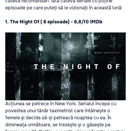
câteva recomandări.
Iată câteva seriale cu puține
episoade pe care puteți să le vizionați în această lună:
1.
The Night Of ( 8 episoade) - 8,6/10 IMDb
Acțiunea se petrece în New York. Serialul începe cu
povestea unui tânăr taximetrist care întâlnește o
femeie și decide să-și petreacă noaptea cu ea. În
dimineața următoare, se trezește și o găsește pe