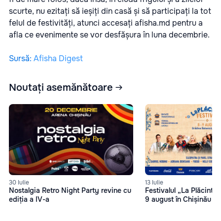
scurte, nu ezitați să ieșiți din casă și să participați la tot
felul de festivități, atunci accesați
afisha.md
pentru a
afla ce evenimente se vor desfășura în luna decembrie.
Sursă
:
Afisha Digest
Noutați asemănătoare
13 Iulie
30 Iulie
Festivalul „La Plăcinte”
Nostalgia Retro Night Party revine cu
9 august în Chișinău
ediția a IV-a