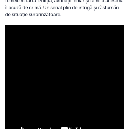
femeie moartă. Poliția, avocații, chiar și familia acestuia
îl acuză de crimă. Un serial plin de intrigă și răsturnări
de situație surprinzătoare.