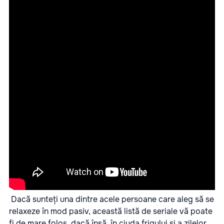
Dacă sunteți una dintre acele persoane care aleg să se
relaxeze în mod pasiv, această listă de seriale vă poate
fi de mare folos, dacă însă, în ciuda frigului și a zilelor