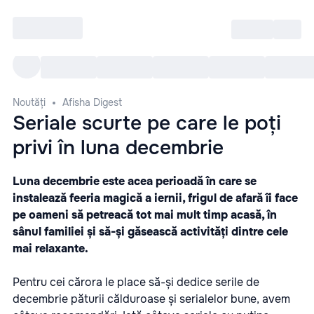
Intră
RU
Toate Evenimentele
Afi
Noutăți
Afisha Digest
Seriale scurte pe care le poți
privi în luna decembrie
Luna decembrie este acea perioadă în care se
instalează feeria magică a iernii, frigul de afară îi face
pe oameni să petreacă tot mai mult timp acasă, în
sânul familiei și să-și găsească activități dintre cele
mai relaxante.
Pentru cei cărora le place să-și dedice serile de
decembrie păturii călduroase și serialelor bune, avem