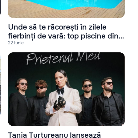
Unde să te răcorești în zilele
fierbinți de vară: top piscine din
22 Iunie
Chișinău
Tania Turtureanu lansează