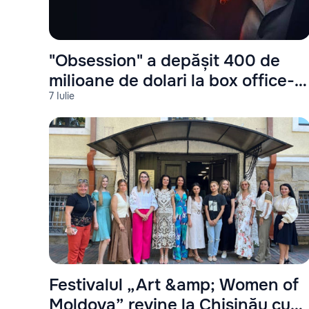
"Obsession" a depășit 400 de
milioane de dolari la box office-ul
7 Iulie
mondial
Festivalul „Art &amp; Women of
Moldova” revine la Chișinău cu