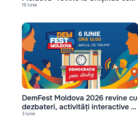
19 Iunie
cea de-a doua ediție
DemFest Moldova 2026 revine cu
dezbateri, activități interactive și
3 Iunie
concert live