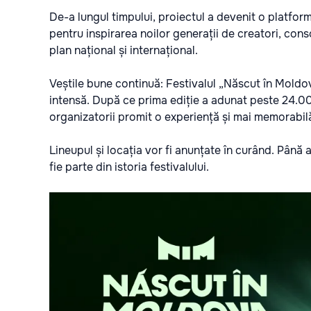
De-a lungul timpului, proiectul a devenit o platform
pentru inspirarea noilor generații de creatori, con
plan național și internațional.
Veștile bune continuă: Festivalul „Născut în Moldova
intensă. După ce prima ediție a adunat peste 24.00
organizatorii promit o experiență și mai memorabil
Lineupul și locația vor fi anunțate în curând. Până 
fie parte din istoria festivalului.