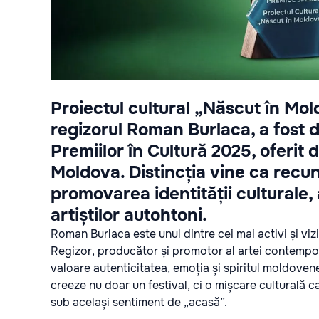
Proiectul cultural „Născut în Mold
regizorul Roman Burlaca, a fost d
Premiilor în Cultură 2025, oferit d
Moldova. Distincția vine ca recun
promovarea identității culturale, a
artiștilor autohtoni.
Roman Burlaca este unul dintre cei mai activi și viz
Regizor, producător și promotor al artei contempor
valoare autenticitatea, emoția și spiritul moldoven
creeze nu doar un festival, ci o mișcare culturală ca
sub același sentiment de „acasă”.