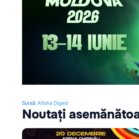
Sursă
:
Afisha Digest
Noutați asemănăto