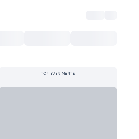
Intră
RU
Voucher Cultural
Top 10
Mai mult
TOP EVENIMENTE