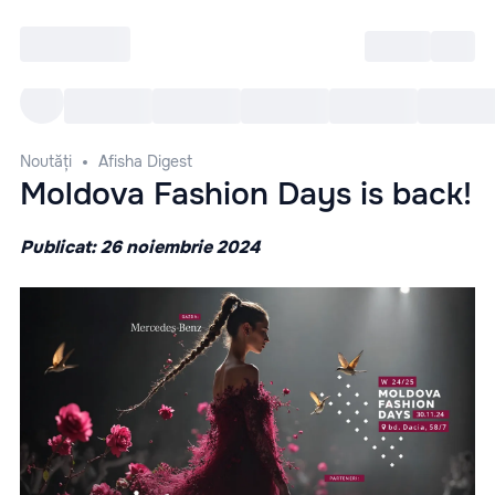
Intră
RU
Toate Evenimentele
Afi
Noutăți
Afisha Digest
Moldova Fashion Days is back!
Publicat: 26 noiembrie 2024