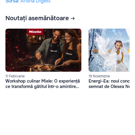
Sursă
:
Afisha Digest
Noutați asemănătoare
11 Februarie
19 Noiembrie
Workshop culinar Miele: O experiență
Energi-Ea: noul concep
ce transformă gătitul într-o amintire
semnat de Olesea Nes
memorabilă