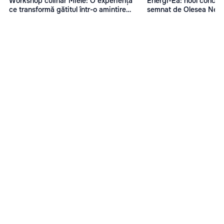
Workshop culinar Miele: O experiență
Energi-Ea: noul concep
ce transformă gătitul într-o amintire
semnat de Olesea Nes
memorabilă