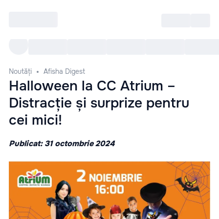
Intră
RU
Toate Evenimentele
Afi
Noutăți
Afisha Digest
Halloween la CC Atrium –
Distracție și surprize pentru
cei mici!
Publicat: 31 octombrie 2024