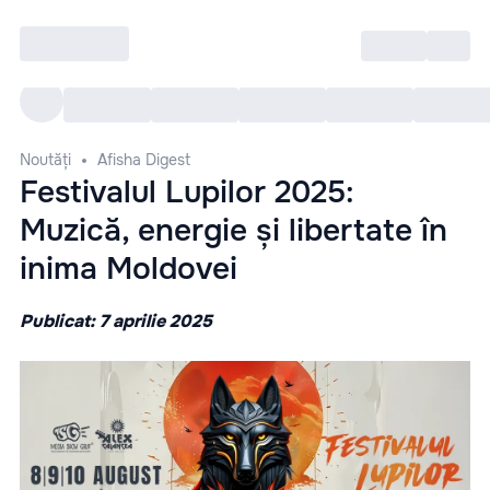
Intră
RU
Toate Evenimentele
Afi
Noutăți
Afisha Digest
Festivalul Lupilor 2025:
Muzică, energie și libertate în
inima Moldovei
Publicat: 7 aprilie 2025