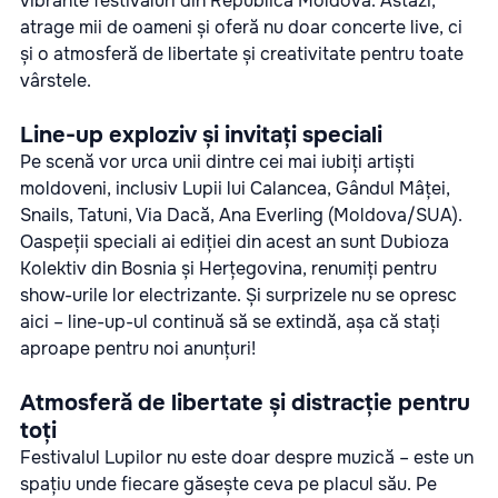
vibrante festivaluri din Republica Moldova. Astăzi,
atrage mii de oameni și oferă nu doar concerte live, ci
și o atmosferă de libertate și creativitate pentru toate
vârstele.
Line-up exploziv și invitați speciali
Pe scenă vor urca unii dintre cei mai iubiți artiști
moldoveni, inclusiv Lupii lui Calancea, Gândul Mâței,
Snails, Tatuni, Via Dacă, Ana Everling (Moldova/SUA).
Oaspeții speciali ai ediției din acest an sunt Dubioza
Kolektiv din Bosnia și Herțegovina, renumiți pentru
show-urile lor electrizante. Și surprizele nu se opresc
aici – line-up-ul continuă să se extindă, așa că stați
aproape pentru noi anunțuri!
Atmosferă de libertate și distracție pentru
toți
Festivalul Lupilor nu este doar despre muzică – este un
spațiu unde fiecare găsește ceva pe placul său. Pe