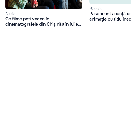
16 Iunie
Paramount anunță un no
3 Iulie
Ce filme poți vedea în
animație cu titlu inedi
cinematografele din Chișinău în iulie
caca
2025?