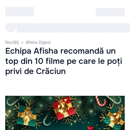
Intră
RU
Toate Evenimentele
Afi
Noutăți
Afisha Digest
Echipa Afisha recomandă un
top din 10 filme pe care le poți
privi de Crăciun