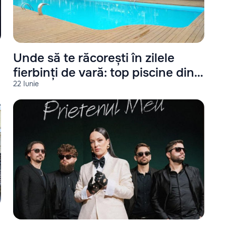
Unde să te răcorești în zilele
fierbinți de vară: top piscine din
22 Iunie
Chișinău