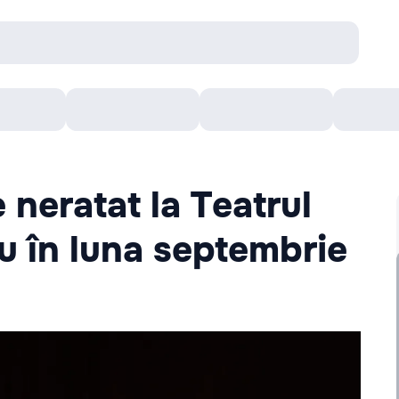
Concerte
Teatru
Arena Chișinău
Filme
neratat la Teatrul
u în luna septembrie