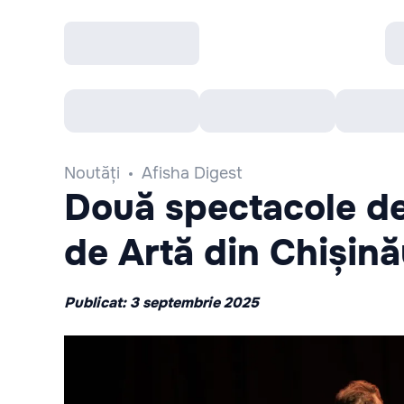
Toate Evenimentele
Afisha Recomandă
Noutăți
Afisha Digest
Două spectacole de 
de Artă din Chișină
Publicat: 3 septembrie 2025