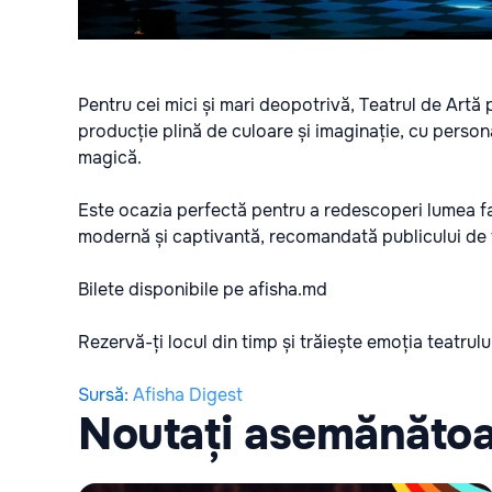
Pentru cei mici și mari deopotrivă, Teatrul de Artă
producție plină de culoare și imaginație, cu perso
magică.
Este ocazia perfectă pentru a redescoperi lumea fan
modernă și captivantă, recomandată publicului de 
Bilete disponibile pe
afisha.md
Rezervă-ți locul din timp și trăiește emoția teatrului
Sursă
:
Afisha Digest
Noutați asemănăto