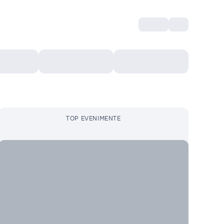
Intră
RU
Voucher Cultural
Top 10
Mai mult
TOP EVENIMENTE