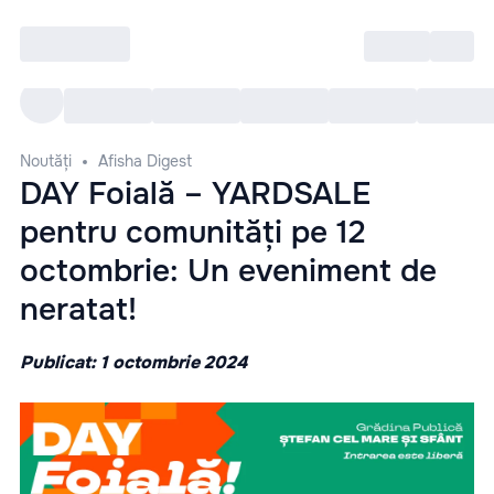
Intră
RU
Toate Evenimentele
Afi
Noutăți
Afisha Digest
DAY Foială – YARDSALE
pentru comunități pe 12
octombrie: Un eveniment de
neratat!
Publicat: 1 octombrie 2024