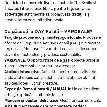
Driadele și concertele live susținute de The Snails și
Tricotaj. Intrarea este liberă pentru toți, iar toate
activitățile sunt menite să promoveze tradițiile și
creativitatea comunităților locale.
Ce găsești la DAY Foială – YARDSALE?
Târg de produse eco și meșteșuguri locale
: Produsele
oferite de Grupuri de Acțiune Locală (GAL) din diverse
regiuni ale Moldovei îți vor oferi ocazia să descoperi
suveniruri autentice și produse sustenabile.
YARDSALE
: O oportunitate de a găsi obiecte unice și
lucruri interesante la prețuri prietenoase.
Ateliere interactive
: Activități pentru toate vârstele,
unde atât copiii, cât și adulții, pot învăța noi abilități
sau descoperi lucruri creative.
Expoziția Rama Albastră / MAHALA
: Un colț dedicat
artei și exprimării culturale locale.
Mâncare și băuturi delicioase
: Gustă preparate locale
și băuturi artizanale care completează perfect