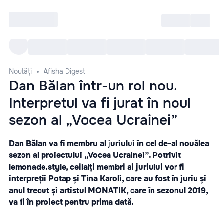
Intră
RU
Toate Evenimentele
Afi
Noutăți
Afisha Digest
Dan Bălan într-un rol nou.
Interpretul va fi jurat în noul
sezon al „Vocea Ucrainei”
Dan Bălan va fi membru al juriului în cel de-al nouălea
sezon al proiectului „Vocea Ucrainei”. Potrivit
lemonade.style
, ceilalți membri ai juriului vor fi
interpreții Potap și Tina Karoli, care au fost în juriu și
anul trecut și artistul MONATIK, care în sezonul 2019,
va fi în proiect pentru prima dată.