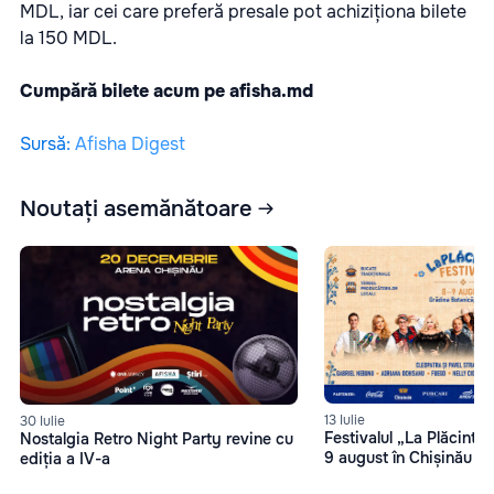
MDL, iar cei care preferă presale pot achiziționa bilete
la 150 MDL.
Cumpără bilete acum pe
afisha.md
Sursă
:
Afisha Digest
Noutați asemănătoare
13 Iulie
30 Iulie
Festivalul „La Plăcinte”
Nostalgia Retro Night Party revine cu
9 august în Chișinău
ediția a IV-a