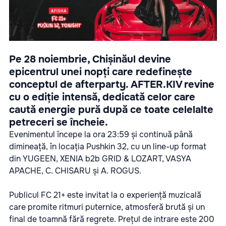
Pe 28 noiembrie, Chișinăul devine
epicentrul unei nopți care redefinește
conceptul de afterparty. AFTER.KIV revine
cu o ediție intensă, dedicată celor care
caută energie pură după ce toate celelalte
petreceri se încheie.
Evenimentul începe la ora 23:59 și continuă până
dimineață, în locația Pushkin 32, cu un line-up format
din YUGEEN, XENIA b2b GRID & LOZART, VASYA
APACHE, C. CHISARU și A. ROGUS.
Publicul FC 21+ este invitat la o experiență muzicală
care promite ritmuri puternice, atmosferă brută și un
final de toamnă fără regrete. Prețul de intrare este 200