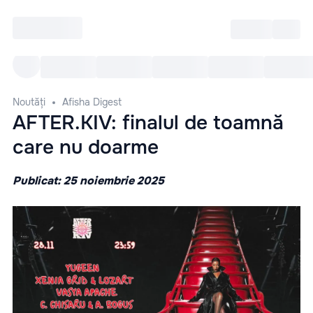
Intră
RU
Toate Evenimentele
Afi
Noutăți
Afisha Digest
AFTER.KIV: finalul de toamnă
care nu doarme
Publicat: 25 noiembrie 2025