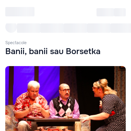
Intră
RU
Toate Evenimentele
Afi
Spectacole
Banii, banii sau Borsetka