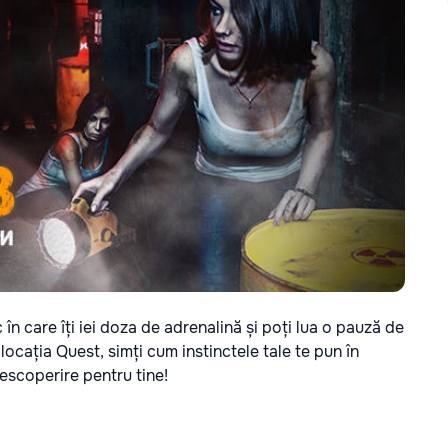
în care îți iei doza de adrenalină și poți lua o pauză de
n locația Quest, simți cum instinctele tale te pun în
 descoperire pentru tine!