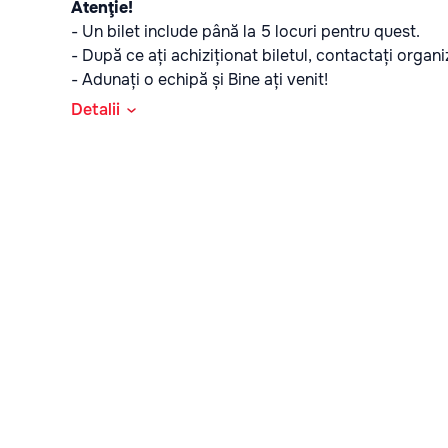
Atenţie!
- Un bilet include până la 5 locuri pentru quest.
- După ce ați achiziționat biletul, contactați organ
- Adunați o echipă și Bine ați venit!
Detalii