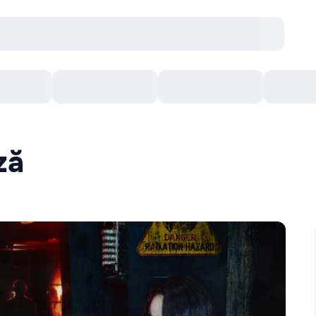
Concerte
Teatru
Arena Chișinău
Filme
ză